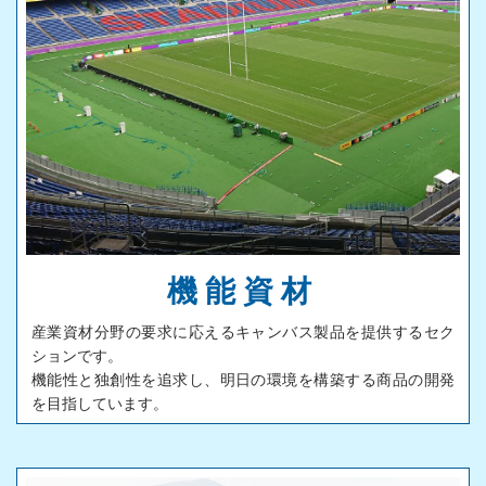
コーディング
ラミネーティング
ニュース
サステナビリティ
環境活動
ISO26000対照表
機能資材
CSR報告書
産業資材分野の要求に応えるキャンバス製品を提供するセク
リクルート
ションです。
機能性と独創性を追求し、明日の環境を構築する商品の開発
インタビュー
を目指しています。
キャリアパス
お問い合わせ