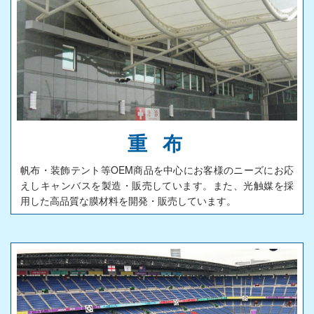
施工
製造
設計開発
海外事業
製品情報
重 布
カテゴリから探す
帆布・装飾テント等OEM商品を中心にお客様のニーズにお応
えしキャンバスを製造・販売しています。また、光触媒を採
特性から探す
用した高品質な膜材料を開発・販売しています。
製品名から探す
加工技術
トッピング
ディッピング