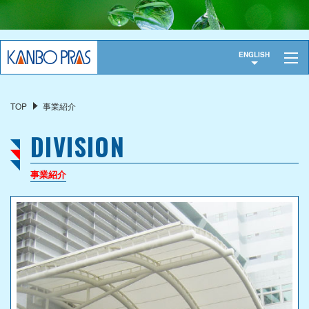
トップ
ENGLISH
会社概要
TOP
事業紹介
代表挨拶
DIVISION
会社概要
沿革
事業紹介
事業紹介
重布
機能資材
製品
サイン