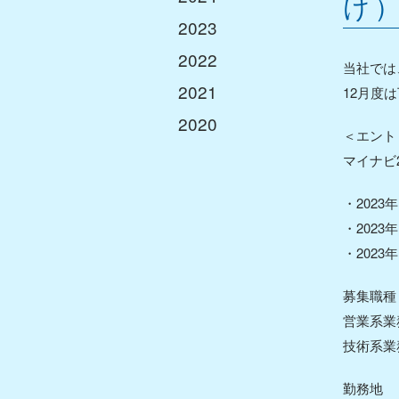
け
2023
施工
2022
製造
当社では
2021
12月度
設計開発
2020
海外事業
＜エント
マイナビ
製品情報
・2023
カテゴリから探す
・2023
特性から探す
・2023
製品名から探す
募集職種
加工技術
営業系業
技術系業
トッピング
ディッピング
勤務地