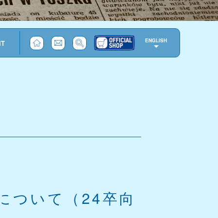
ENGLISH
IT
について（24卒向