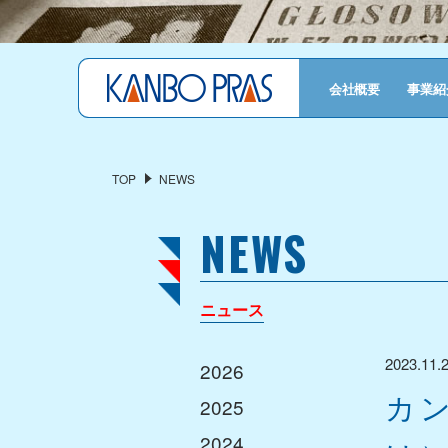
トップ
会社概要
事業紹
会社概要
代表挨拶
TOP
NEWS
会社概要
NEWS
沿革
事業紹介
ニュース
重布
機能資材
2023.11.
2026
カ
製品
2025
サイン
2024