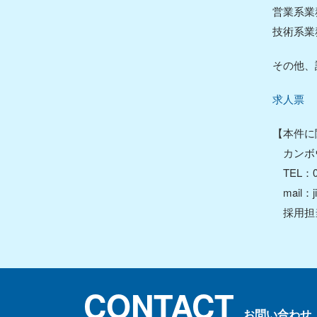
営業系業
コーディング
技術系業
ラミネーティング
その他、
ニュース
求人票
サステナビリティ
【本件に
環境活動
カンボウ
ISO26000対照表
TEL：06
CSR報告書
mail：jin
採用担
リクルート
インタビュー
キャリアパス
CONTACT
お問い合わせ
お問い合わせ