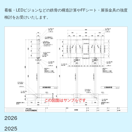
施工
看板・
LED
ビジョンなどの鉄骨の構造計算やFFシート・展張金具の強度
検討をお受けいたします。
製造
設計開発
海外事業
製品情報
カテゴリから探す
特性から探す
製品名から探す
加工技術
トッピング
2026
2025
ディッピング