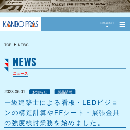
トップ
ENGLISH
会社概要
TOP
NEWS
代表挨拶
NEWS
会社概要
沿革
ニュース
事業紹介
2023.05.01
お知らせ
製品情報
重布
一級建築士による看板・LEDビジョ
機能資材
ンの構造計算やFFシート・展張金具
製品
の強度検討業務を始めました。
サイン