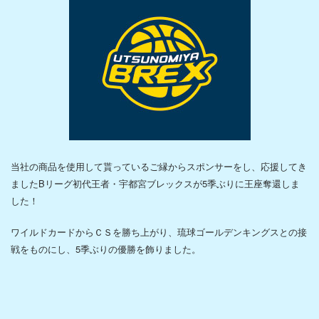
施工
製造
設計開発
海外事業
製品情報
カテゴリから探す
当社の商品を使用して貰っているご縁からスポンサーをし、応援してき
ましたBリーグ初代王者・宇都宮ブレックスが5季ぶりに王座奪還しま
特性から探す
した！
製品名から探す
ワイルドカードからＣＳを勝ち上がり、琉球ゴールデンキングスとの接
戦をものにし、5季ぶりの優勝を飾りました。
加工技術
トッピング
ディッピング