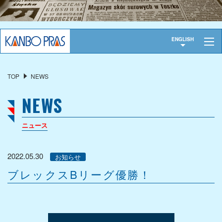
トップ
ENGLISH
会社概要
TOP
NEWS
代表挨拶
NEWS
会社概要
沿革
ニュース
事業紹介
2022.05.30
お知らせ
重布
ブレックスBリーグ優勝！
機能資材
製品
サイン