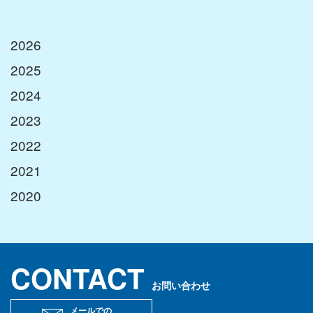
コーディング
2026
ラミネーティング
2025
ニュース
2024
サステナビリティ
2023
環境活動
2022
ISO26000対照表
2021
CSR報告書
2020
リクルート
インタビュー
CONTACT
キャリアパス
お問い合わせ
お問い合わせ
メールでの